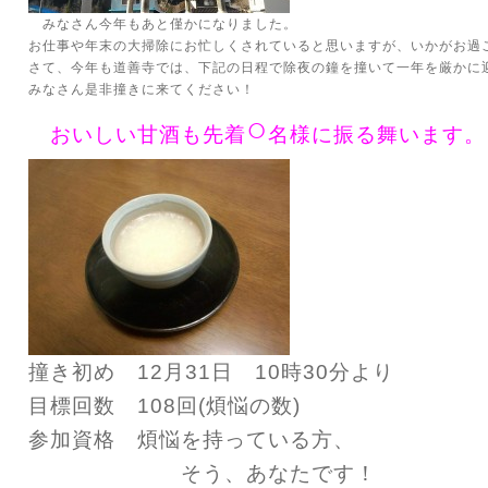
みなさん今年もあと僅かになりました。
お仕事や年末の大掃除にお忙しくされていると思いますが、いかがお過
さて、今年も道善寺では、下記の日程で除夜の鐘を撞いて一年を厳かに
みなさん是非撞きに来てください！
○
おいしい甘酒も先着
名様に振る舞います。
撞き初め 12月31日 10時30分より
目標回数 108回(煩悩の数)
参加資格 煩悩を持っている方、
そう、あなたです！