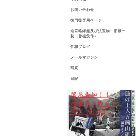
お問い合わせ
御門徒専用ページ
道宗略縁起及び法宝物・旧蹟一
覧（曾祖父作）
住職ブログ
メールマガジン
写真
日記