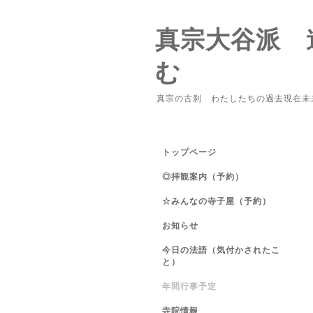
真宗大谷派 
む
真宗の古刹 わたしたちの過去現在未
トップページ
◎拝観案内（予約）
☆みんなの寺子屋（予約）
お知らせ
今日の法語（気付かされたこ
と）
年間行事予定
寺院情報