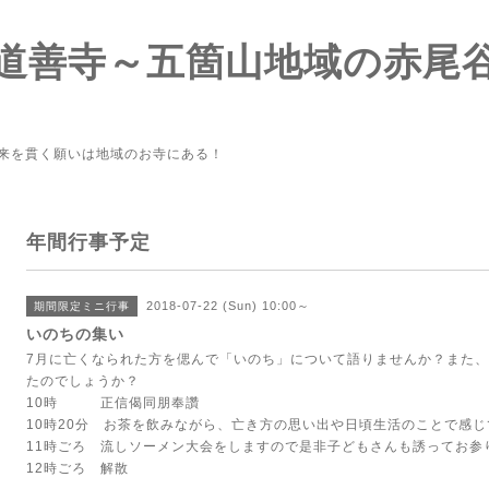
道善寺～五箇山地域の赤尾
来を貫く願いは地域のお寺にある！
年間行事予定
2018-07-22 (Sun) 10:00～
期間限定ミニ行事
いのちの集い
7月に亡くなられた方を偲んで「いのち」について語りませんか？また
たのでしょうか？
10時 正信偈同朋奉讚
10時20分 お茶を飲みながら、亡き方の思い出や日頃生活のことで感
11時ごろ 流しソーメン大会をしますので是非子どもさんも誘ってお参
12時ごろ 解散