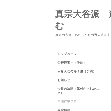
真宗大谷派 
む
真宗の古刹 わたしたちの過去現在未
トップページ
◎拝観案内（予約）
☆みんなの寺子屋（予約）
お知らせ
今日の法語（気付かされたこ
と）
年間行事予定
寺院情報