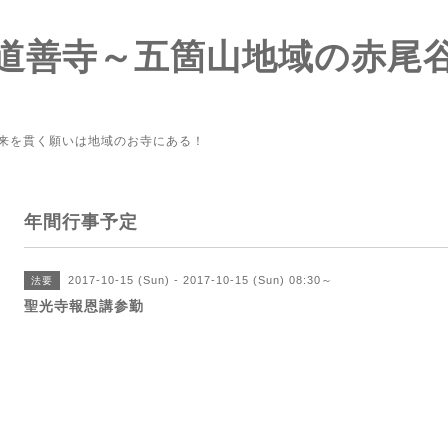
道善寺～五箇山地域の赤尾
来を貫く願いは地域のお寺にある！
年間行事予定
2017-10-15 (Sun) - 2017-10-15 (Sun) 08:30～
法要
聖光寺報恩講参勤