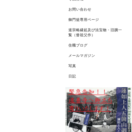
お問い合わせ
御門徒専用ページ
道宗略縁起及び法宝物・旧蹟一
覧（曾祖父作）
住職ブログ
メールマガジン
写真
日記